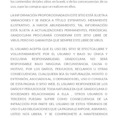
los contenidos de tales sitios en la web, o de las consecuencias de su
uso, o por las compras que se realicen en ellos.
LA INFORMACIÓN PROPORCIONADA EN ESTE SITIO ESTÁ SUJETA A
VARIACIONES Y SE INDICA A TÍTULO ESTIMATIVO, MERAMENTE
ILUSTRATIVO. A MAYOR ABUNDAMIENTO, TAL INFORMACIÓN
ESTÁ SUJETA A ACTUALIZACIONES PERMANENTES, PERIÓDICAS.
GRADOCLIMA PROCURARÁ CONSERVAR ESTE SITIO LIBRE DE
VIRUS, PERO NO GARANTIZA QUE SIEMPRE ESTE LIBRE DE VIRUS.
EL USUARIO ACEPTA QUE EL USO DEL SITIO SE EFECTÚA LIBRE Y
VOLUNTARIAMENTE POR EL USUARIO Y BAJO SU ÚNICA Y
EXCLUSIVA RESPONSABILIDAD. GRADOCLIMA NO SERÁ
RESPONSABLE BAJO NINGUNA CIRCUNSTANCIA, CAUSA O
MOTIVO, POR LOS DAÑOS, PERJUICIOS, RECLAMOS U OTRAS
CONSECUENCIAS, CUALQUIERA SEA SU NATURALEZA, MONTO O
EXTENSIÓN, ASOCIADOS AL, O DERIVADOS DEL, USO O CONSULTA
DE ESTA PAGINA O SITIO WEB. EL USUARIO RESPONDERÁ DE LOS
DAÑOS Y PERJUICIOS DE TODA NATURALEZA QUE GRADOCLIMA O
SOCIEDADES RELACIONADAS A ELLA , OTROS USUARIOS O
TERCEROS PUEDAN SUFRIR COMO CONSECUENCIA DE LA
INFRACCIÓN POR PARTE DEL USUARIO DE ESTOS TÉRMINOS DE
USO O LAS OBLIGACIONES QUE LA PAGINA LE IMPONE. ASIMISMO,
USTED NOS LIBERA, Y SE COMPROMETE A MANTENERNOS