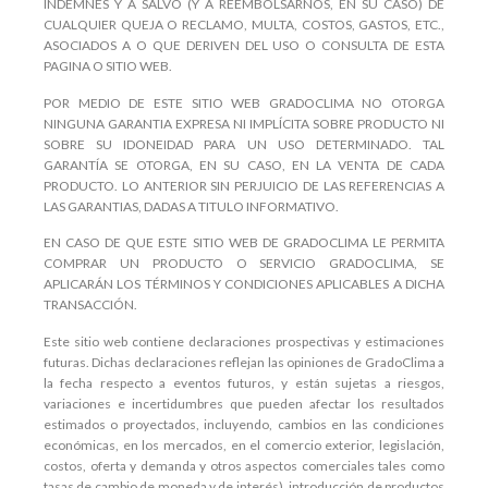
INDEMNES Y A SALVO (Y A REEMBOLSARNOS, EN SU CASO) DE
CUALQUIER QUEJA O RECLAMO, MULTA, COSTOS, GASTOS, ETC.,
ASOCIADOS A O QUE DERIVEN DEL USO O CONSULTA DE ESTA
PAGINA O SITIO WEB.
POR MEDIO DE ESTE SITIO WEB GRADOCLIMA NO OTORGA
NINGUNA GARANTIA EXPRESA NI IMPLÍCITA SOBRE PRODUCTO NI
SOBRE SU IDONEIDAD PARA UN USO DETERMINADO. TAL
GARANTÍA SE OTORGA, EN SU CASO, EN LA VENTA DE CADA
PRODUCTO. LO ANTERIOR SIN PERJUICIO DE LAS REFERENCIAS A
LAS GARANTIAS, DADAS A TITULO INFORMATIVO.
EN CASO DE QUE ESTE SITIO WEB DE GRADOCLIMA LE PERMITA
COMPRAR UN PRODUCTO O SERVICIO GRADOCLIMA, SE
APLICARÁN LOS TÉRMINOS Y CONDICIONES APLICABLES A DICHA
TRANSACCIÓN.
Este sitio web contiene declaraciones prospectivas y estimaciones
futuras. Dichas declaraciones reflejan las opiniones de GradoClima a
la fecha respecto a eventos futuros, y están sujetas a riesgos,
variaciones e incertidumbres que pueden afectar los resultados
estimados o proyectados, incluyendo, cambios en las condiciones
económicas, en los mercados, en el comercio exterior, legislación,
costos, oferta y demanda y otros aspectos comerciales tales como
tasas de cambio de moneda y de interés), introducción de productos